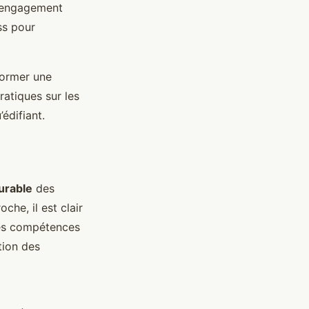
t engagement
ss pour
former une
ratiques sur les
édifiant.
urable
des
che, il est clair
 les compétences
tion des