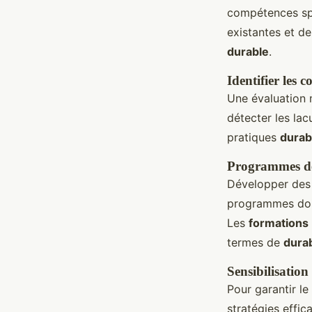
compétences spé
existantes et d
durable
.
Identifier les 
Une évaluation 
détecter les lac
pratiques
durab
Programmes de
Développer des 
programmes doiv
Les
formations
termes de
durab
Sensibilisatio
Pour garantir le
stratégies effic