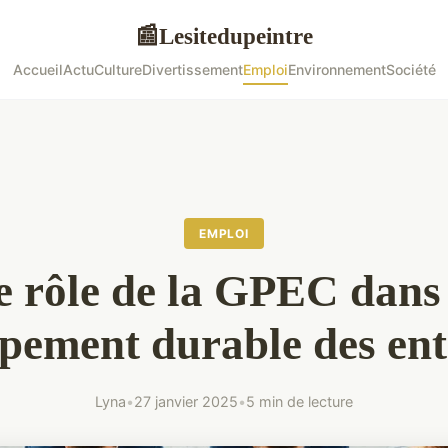
Lesitedupeintre
📰
Accueil
Actu
Culture
Divertissement
Emploi
Environnement
Société
EMPLOI
e rôle de la GPEC dans 
pement durable des ent
Lyna
•
27 janvier 2025
•
5 min de lecture