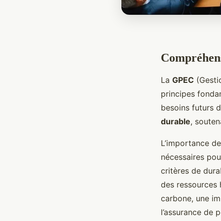
Compréhens
La
GPEC
(Gesti
principes fonda
besoins futurs d
durable
, souten
L’importance de
nécessaires pou
critères de dur
des ressources 
carbone, une imp
l’assurance de 