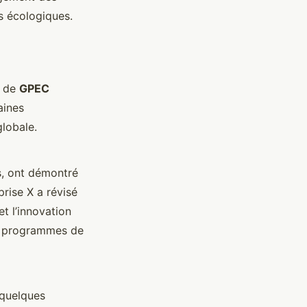
es écologiques.
e de
GPEC
aines
globale.
s, ont démontré
prise X a révisé
et l’innovation
es programmes de
 quelques