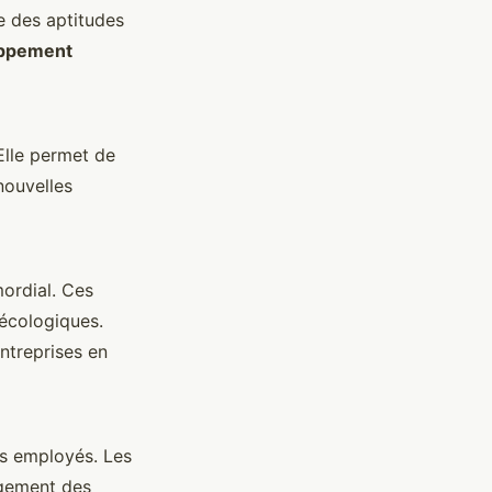
e des aptitudes
ppement
Elle permet de
 nouvelles
ordial. Ces
écologiques.
ntreprises en
 les employés. Les
gagement des