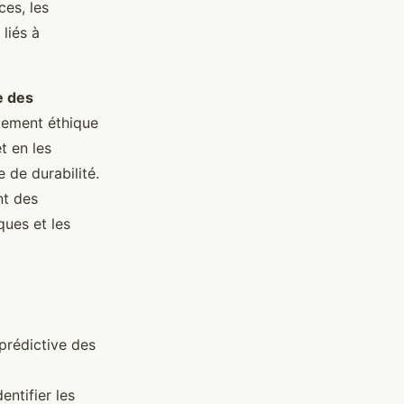
ces, les
liés à
e des
tement éthique
t en les
 de durabilité.
nt des
ues et les
prédictive des
entifier les