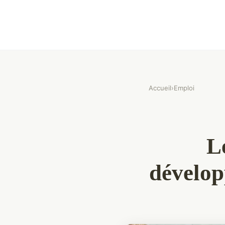
Accueil
›
Emploi
L
dévelop