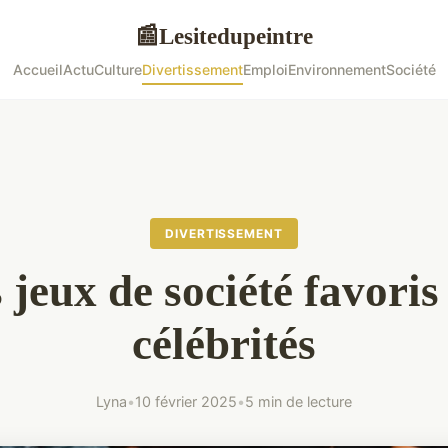
Lesitedupeintre
📰
Accueil
Actu
Culture
Divertissement
Emploi
Environnement
Société
DIVERTISSEMENT
 jeux de société favoris
célébrités
Lyna
•
10 février 2025
•
5 min de lecture