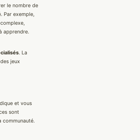
érer le nombre de
é. Par exemple,
s complexe,
 à apprendre.
cialisés
. La
 des jeux
udique et vous
rces sont
 la communauté.