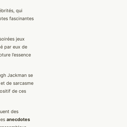
brités, qui
tes fascinantes
soirées jeux
ié par eux de
ture l’essence
Hugh Jackman se
r et de sarcasme
ositif de ces
quent des
Les
anecdotes