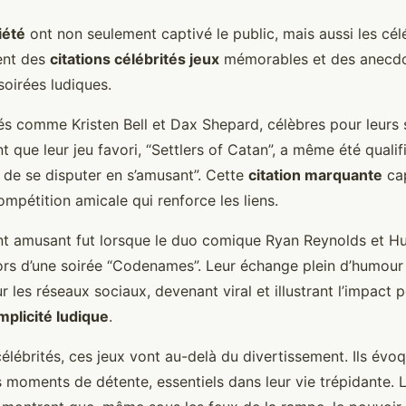
iété
ont non seulement captivé le public, mais aussi les célé
ent des
citations célébrités jeux
mémorables et des anecdo
soirées ludiques.
és comme Kristen Bell et Dax Shepard, célèbres pour leurs 
t que leur jeu favori, “Settlers of Catan”, a même été qualif
 de se disputer en s’amusant”. Cette
citation marquante
cap
ompétition amicale qui renforce les liens.
t amusant fut lorsque le duo comique Ryan Reynolds et 
lors d’une soirée “Codenames”. Leur échange plein d’humou
r les réseaux sociaux, devenant viral et illustrant l’impact p
mplicité ludique
.
élébrités, ces jeux vont au-delà du divertissement. Ils évo
s moments de détente, essentiels dans leur vie trépidante. 