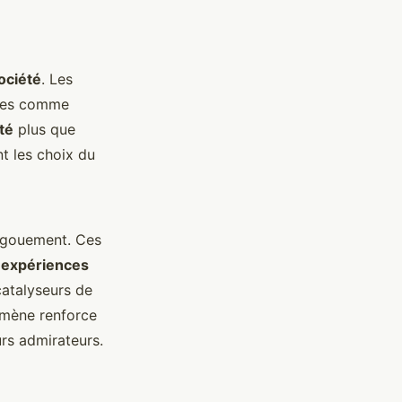
ociété
. Les
rmes comme
té
plus que
t les choix du
engouement. Ces
s
expériences
catalyseurs de
omène renforce
urs admirateurs.