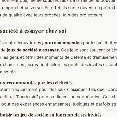
montrent que, même sous les feux de la rampe, le pouvoir
ntemporel et universel. En effet, ils sont souvent un prétext
de qualité avec leurs proches, loin des projecteurs.
société à essayer chez soi
ésirent découvrir des
jeux recommandés
par les célébrités,
n de
jeux de société à essayer
. Ces jeux sont souvent prisé
ir les gens et offrir des moments de détente et d’amusemen
r choisir ces jeux varient selon les goûts des invités et l’a
a soirée.
jeux recommandés par les célébrités
optent fréquemment pour des jeux classiques tels que “Co
actif et “Pandemic” pour sa dimension coopérative. Ces choi
n pour des expériences engageantes, ludiques et parfois str
hoisir un jeu de société en fonction de ses invités