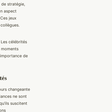
 de stratégie,
on aspect
 Ces jeux
 collègues.
. Les célébrités
es moments
l’importance de
tés
jours changeante
ndances ne sont
u’ils suscitent
ions