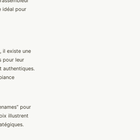
 rassembleur
e idéal pour
 il existe une
s pour leur
t authentiques.
mbiance
denames” pour
x illustrent
atégiques.